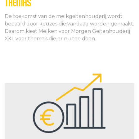
THEMAS
De toekomst van de melkgeitenhouderij wordt
bepaald door keuzes die vandaag worden gemaakt.
Daarom kiest Melken voor Morgen Geitenhouderij
XXL voor thema’s die er nu toe doen.