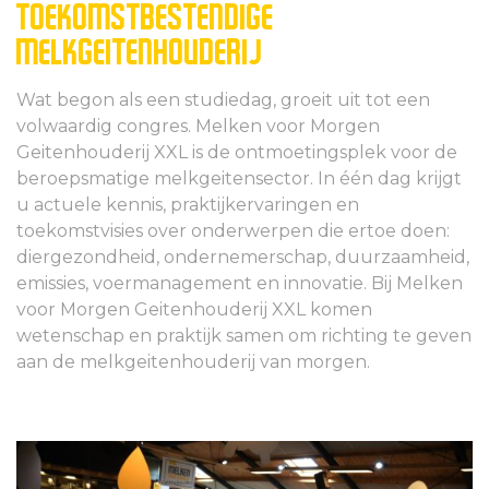
TOEKOMSTBESTENDIGE
MELKGEITENHOUDERIJ
Wat begon als een studiedag, groeit uit tot een
volwaardig congres. Melken voor Morgen
Geitenhouderij XXL is de ontmoetingsplek voor de
beroepsmatige melkgeitensector. In één dag krijgt
u actuele kennis, praktijkervaringen en
toekomstvisies over onderwerpen die ertoe doen:
diergezondheid, ondernemerschap, duurzaamheid,
emissies, voermanagement en innovatie. Bij Melken
voor Morgen Geitenhouderij XXL komen
wetenschap en praktijk samen om richting te geven
aan de melkgeitenhouderij van morgen.