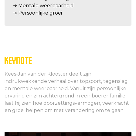
➜ Mentale weerbaarheid
➜ Persoonlijke groei
KEYNOTE
Kees-Jan van der Klooster deelt zijn
indrukwekkende verhaal over topsport, tegenslag
en mentale weerbaarheid. Vanuit zijn persoonlijke
ervaring én zijn achtergrond in een boerenfamilie
laat hij zien hoe doorzettingsvermogen, veerkracht
en groei helpen om met verandering om te gaan.